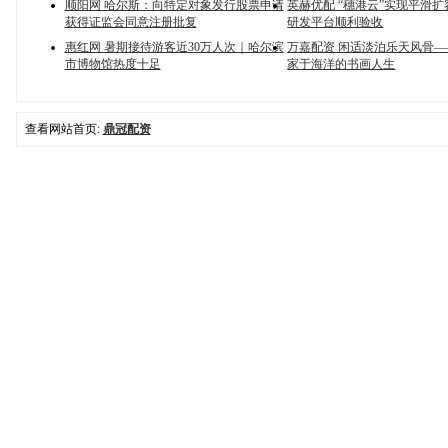
顺阳网 哈尔斯：向特定对象发行股票申请
英赫优配 “穗港云”实现平滑
获得证监会同意注册批复
研发平台顺利验收
惠红网 暑期接待游客近30万人次｜哈尔滨
万嘉配资 闲适淡泊乐天风骨
市博物馆热度十足
家于海洋的书画人生
查看网站首页:
鼎冠配资