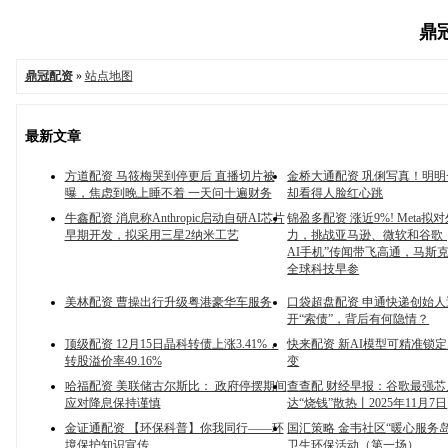
鼎冠
鼎冠配资
»
站点地图
最新文章
方道配资 马筱梅哭到停更后 直播切片被
金桥大通配资 巩俐写真！明
曝，焦虑到晚上睡不着 一天问十遍财务
却看得人脸红心跳
牛鑫配资 消息称Anthropic启动自研AI芯片
锦盈多配资 涨近9%! Meta拟
早期开发，拟采用三星2纳米工艺
力，挑战亚马逊、微软和谷歌；S
AI手机”传闻带飞高通，马斯
全球科技早参
美林配资 曹操出行升级粤港豪华车服务
口袋超盘配资 申通快递创始
开“索债”，背后有何隐情？
顶级配资 12月15日晶科转债上涨3.41%，
快来配资 新AI模型可精准锁
转股溢价率49.16%
变
哈福配资 美联储古尔斯比： 政府停摆期间
查查配 财经早报：谷歌最强芯
应对降息保持谨慎
达“烧钱”散热丨2025年11月7日
金证通配资 【环保科普】你我同行——环
国汇策略 金韦社区“暖心服务岛
境保护知识宣传
卫生环保活动（第一场）