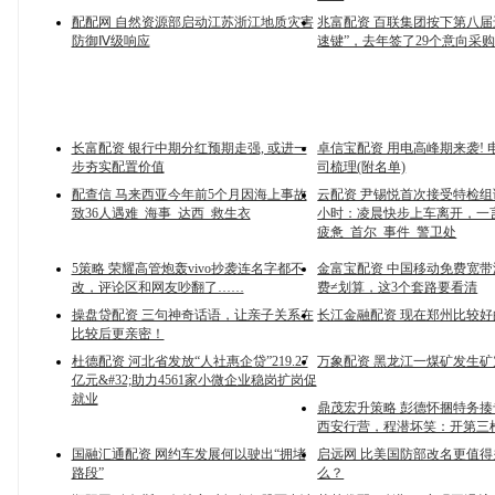
配配网 自然资源部启动江苏浙江地质灾害
兆富配资 百联集团按下第八届
防御Ⅳ级响应
速键”，去年签了29个意向采
长富配资 银行中期分红预期走强, 或进一
卓信宝配资 用电高峰期来袭! 
步夯实配置价值
司梳理(附名单)
配查信 马来西亚今年前5个月因海上事故
云配资 尹锡悦首次接受特检组
致36人遇难_海事_达西_救生衣
小时：凌晨快步上车离开，一
疲惫_首尔_事件_警卫处
5策略 荣耀高管炮轰vivo抄袭连名字都不
金富宝配资 中国移动免费宽
改，评论区和网友吵翻了……
费≠划算，这3个套路要看清
操盘贷配资 三句神奇话语，让亲子关系在
长江金融配资 现在郑州比较
比较后更亲密！
杜德配资 河北省发放“人社惠企贷”219.27
万象配资 黑龙江一煤矿发生矿
亿元&#32;助力4561家小微企业稳岗扩岗促
就业
鼎茂宏升策略 彭德怀捆特务
西安行营，程潜坏笑：开第三
国融汇通配资 网约车发展何以驶出“拥堵
启远网 比美国防部改名更值
路段”
么？