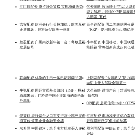
汇巨摘配资 坚持哑铃策略 实现稳健收益
亿资策略 假面骑士空我5大基
能力解析，最帅的依旧是泰坦形
古朗基_五代
吉安配资 欧洲央行行长拉加德：欧美互信
百事达配资 周二美联储隔夜
正遭破坏，但将反促欧洲一体化
（RRP）使用规模为35.06亿美
胜盈配资 广州南沙新年第一会：释放重要
小牛配资 中国移动、中国联
发展信号
能眼镜 雷鸟创新完成超10亿融
联华配资 优质的手电一体电动球阀品牌
上阳网配资 “大疆教父”助力
向矿山无人驾驶全球第一
牛弘配资 国际货币基金组织（IMF）原副
大圣策略 进博声音｜对话银蕨农
总裁朱民：虹桥是中国企业出海的综合服
·博尔顿
务基地
009配资 启明信息中标：QT25
億策略 农行烟台龙口市支行营业部开展专
红河配资 市场和渠道信心双双
项宣传 筑牢企业金融安全墙
只浮费医疗QDII提前结募
顺升网 中国银河：给予南方航空买入评级
股利网配资 中邮证券：给予
评级