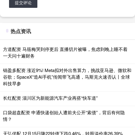
提交评论
热点资讯
方道配资 马筱梅哭到停更后 直播切片被曝，焦虑到晚上睡不着
一天问十遍财务
锦盈多配资 涨近9%! Meta拟对外出售算力，挑战亚马逊、微软和
谷歌；SpaceX“造AI手机”传闻带飞高通，马斯克火速否认丨全球
科技早参
长红配资 淄川区为新能源汽车产业再搭“快车道”
口袋超盘配资 申通快递创始人遭前夫公开“索债”，背后有何隐
情？
天弘优配 12月15日隆22转债下跌0.46%，转股溢价率26.39%