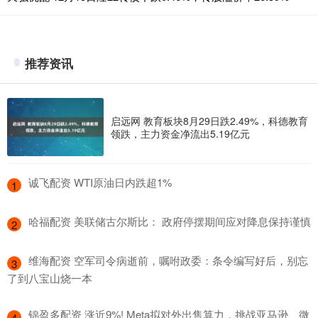
推荐资讯
启远网 教育板块8月29日跌2.49%，科德教育
领跌，主力资金净流出5.19亿元
​诚飞配资 WTI原油日内跌超1%
1
​哈福配资 美联储古尔斯比： 政府停摆期间应对降息保持谨慎
2
​维海配资 空军司令病逝前，嘱咐政委：条令编写好后，别忘
3
了到八宝山烧一本
​锦盈多配资 涨近9%! Meta拟对外出售算力，挑战亚马逊、微
4