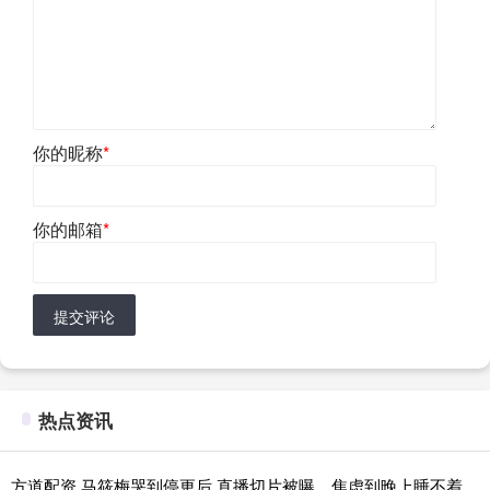
你的昵称
*
你的邮箱
*
提交评论
热点资讯
方道配资 马筱梅哭到停更后 直播切片被曝，焦虑到晚上睡不着