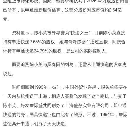
重组上市转化形成。因此，他要求确认其中2026.42万股股份归自
己所有，以申通最新股价估算，这部分股份对应市值约2.64亿
元。
资料显示，陈小英被外界誉为“快递女王”，目前陈小英直接
持有申通快递2.65%的股权，她与哥哥陈德军通过直接、间接合
计持有申通快递34.79%的股权，是公司的实际控制人。
而要追溯陈小英与奚春阳的纠葛，还需从申通快递的发家史
说起。
时间倒回到1993年，彼时，中国外贸业兴起，报关单需要在
一天内从杭州送至上海，桐庐人聂腾飞发现了这个商机，与妻子
陈小英、好友詹际盛共同创办了上海盛彤实业有限公司，即申通
快递的前身，民营快递业也由此有了雏形。不过，1994年，詹际
盛便离开申通，创办了天天快递。