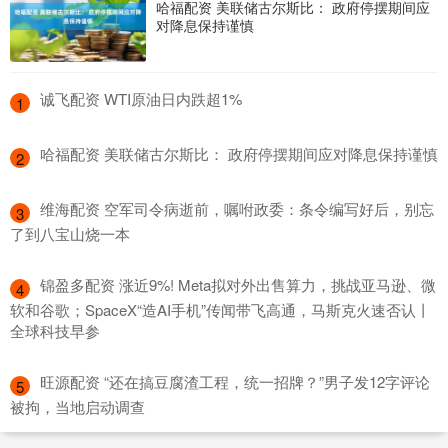
哈福配资 美联储古尔斯比： 政府停摆期间应
对降息保持谨慎
​诚飞配资 WTI原油日内跌超1%
1
​哈福配资 美联储古尔斯比： 政府停摆期间应对降息保持谨慎
2
​维海配资 空军司令病逝前，嘱咐政委：条令编写好后，别忘
3
了到八宝山烧一本
​锦盈多配资 涨近9%! Meta拟对外出售算力，挑战亚马逊、微
4
软和谷歌；SpaceX“造AI手机”传闻带飞高通，马斯克火速否认丨
全球科技早参
​旺源配资 “还在搞豆腐渣工程，统一招牌？”男子发12字评论
5
被拘，当地启动调查