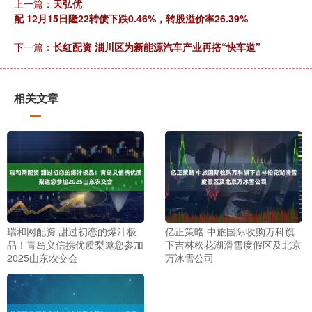
上一篇：
天弘优
配 12月15日隆22转债下跌0.46%，转股溢价率26.39%
下一篇：
长红配资 淄川区为新能源汽车产业再搭“快车道”
相关文章
瑞和网配资 甜过初恋的爆汁极
亿正策略 中旅国际收购万科旗
品！青岛义信携优质梨邀您参加
下吉林松花湖滑雪度假区及北京
2025山东农交会
万冰雪公司