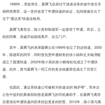
1998年，变故突生，聂腾飞在前往宁波谈业务的途中发生车
祸猝然离世，这一意外改变了申通快递的命运，也间接催生出了
当下“通达系”快递业格局。
聂腾飞离世后，陈小英和陈德军一起接管了申通。而后，之
前的同事、亲戚开始陆续离开、自立门户。
其中，聂腾飞的弟弟聂腾云在1999年创立了韵达快递。2000
年，陈德军的同学，同时曾负责申通财务的张小娟和丈夫喻渭蛟
成立了圆通快递，2002年陈小英的发小赖海松也成立了中通快
递。此外，曾与聂腾飞一同工作的老乡徐建荣也成立了百世汇
通。
也因此，通达系快递公司被称为快递业的“桐庐帮”，而本次
公告中提到的奚春阳则曾是聂腾飞的司机兼助手，在聂腾飞离世
后逐渐在申通快递内部承担起更多的职责。2012年，陈小英与奚