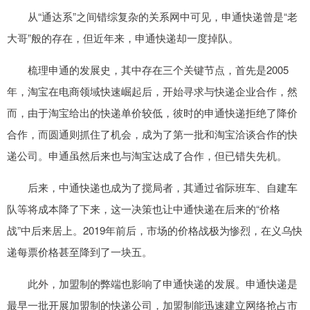
从“通达系”之间错综复杂的关系网中可见，申通快递曾是“老
大哥”般的存在，但近年来，申通快递却一度掉队。
梳理申通的发展史，其中存在三个关键节点，首先是2005
年，淘宝在电商领域快速崛起后，开始寻求与快递企业合作，然
而，由于淘宝给出的快递单价较低，彼时的申通快递拒绝了降价
合作，而圆通则抓住了机会，成为了第一批和淘宝洽谈合作的快
递公司。申通虽然后来也与淘宝达成了合作，但已错失先机。
后来，中通快递也成为了搅局者，其通过省际班车、自建车
队等将成本降了下来，这一决策也让中通快递在后来的“价格
战”中后来居上。2019年前后，市场的价格战极为惨烈，在义乌快
递每票价格甚至降到了一块五。
此外，加盟制的弊端也影响了申通快递的发展。申通快递是
最早一批开展加盟制的快递公司，加盟制能迅速建立网络抢占市