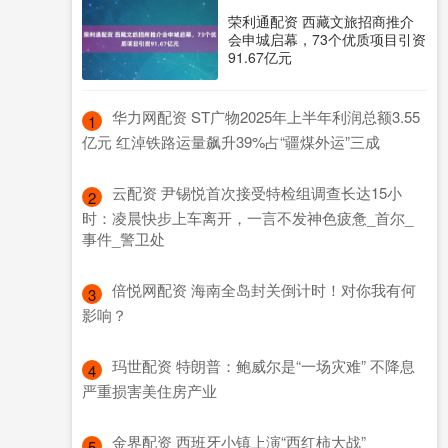
荣利通配资 西藏文旅招商推介
会申城启幕，73个优质项目引资
91.67亿元
​华力网配资 ST广物2025年上半年利润总额3.55
1
亿元 红淖铁路运量飙升39%占“疆煤外运”三成
​云配资 尹锡悦首次接受特检组调查长达15小
2
时：凌晨快步上车离开，一言不发神色疲惫_首尔_
事件_警卫处
​倍悦网配资 海南全岛封关倒计时！对你我有何
3
影响？
​玛世配资 特朗普：鲍威尔是“一场灾难” 不降息
4
严重损害美住房产业
​金界配资 西班牙小镇上演“西红柿大战”
5