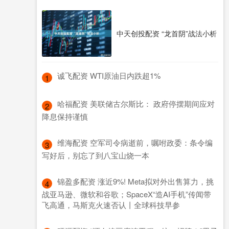
中天创投配资 “龙首阴”战法小析
​诚飞配资 WTI原油日内跌超1%
1
​哈福配资 美联储古尔斯比： 政府停摆期间应对
2
降息保持谨慎
​维海配资 空军司令病逝前，嘱咐政委：条令编
3
写好后，别忘了到八宝山烧一本
​锦盈多配资 涨近9%! Meta拟对外出售算力，挑
4
战亚马逊、微软和谷歌；SpaceX“造AI手机”传闻带
飞高通，马斯克火速否认丨全球科技早参