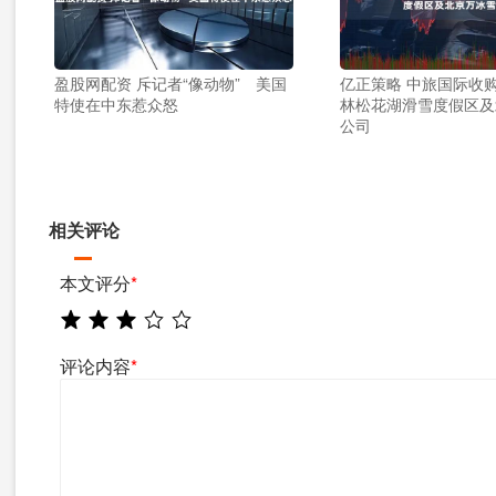
盈股网配资 斥记者“像动物” 美国
亿正策略 中旅国际收
特使在中东惹众怒
林松花湖滑雪度假区及
公司
相关评论
本文评分
*
评论内容
*