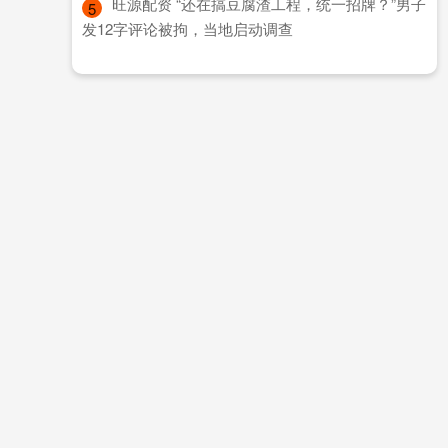
​旺源配资 “还在搞豆腐渣工程，统一招牌？”男子
5
发12字评论被拘，当地启动调查