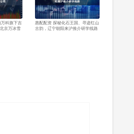
购万科旗下吉
惠配配资 探秘化石王国、寻迹红山
北京万冰雪
古韵，辽宁朝阳来沪推介研学线路