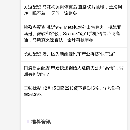
方道配资 马筱梅哭到停更后 直播切片被曝，焦虑到
晚上睡不着 一天问十遍财务
锦盈多配资 涨近9%! Meta拟对外出售算力，挑战亚
马逊、微软和谷歌；SpaceX“造AI手机”传闻带飞高
通，马斯克火速否认丨全球科技早参
长红配资 淄川区为新能源汽车产业再搭“快车道”
口袋超盘配资 申通快递创始人遭前夫公开“索债”，背
后有何隐情？
天弘优配 12月15日隆22转债下跌0.46%，转股溢价
率26.39%
推荐资讯