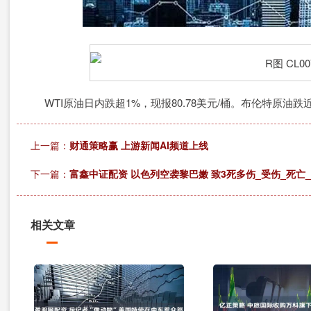
WTI原油日内跌超1%，现报80.78美元/桶。布伦特原油跌近1
上一篇：
财通策略赢 上游新闻AI频道上线
下一篇：
富鑫中证配资 以色列空袭黎巴嫩 致3死多伤_受伤_死亡
相关文章