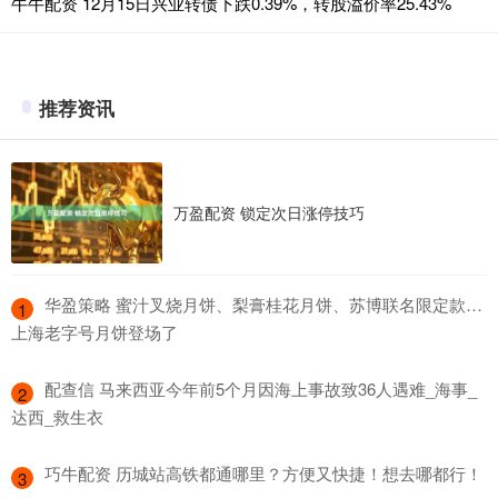
牛牛配资 12月15日兴业转债下跌0.39%，转股溢价率25.43%
推荐资讯
万盈配资 锁定次日涨停技巧
​华盈策略 蜜汁叉烧月饼、梨膏桂花月饼、苏博联名限定款…
1
上海老字号月饼登场了
​配查信 马来西亚今年前5个月因海上事故致36人遇难_海事_
2
达西_救生衣
​巧牛配资 历城站高铁都通哪里？方便又快捷！想去哪都行！
3