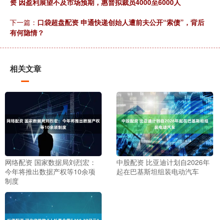
资 因盈利展望不及市场预期，惠普拟裁员4000至6000人
下一篇：
口袋超盘配资 申通快递创始人遭前夫公开“索债”，背后
有何隐情？
相关文章
网络配资 国家数据局刘烈宏：
中股配资 比亚迪计划自2026年
今年将推出数据产权等10余项
起在巴基斯坦组装电动汽车
制度