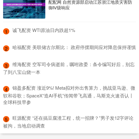
配配网 自然资源部启动江苏浙江地质灾害防
御Ⅳ级响应
​诚飞配资 WTI原油日内跌超1%
1
​哈福配资 美联储古尔斯比： 政府停摆期间应对降息保持谨慎
2
​维海配资 空军司令病逝前，嘱咐政委：条令编写好后，别忘
3
了到八宝山烧一本
​锦盈多配资 涨近9%! Meta拟对外出售算力，挑战亚马逊、微
4
软和谷歌；SpaceX“造AI手机”传闻带飞高通，马斯克火速否认丨
全球科技早参
​旺源配资 “还在搞豆腐渣工程，统一招牌？”男子发12字评论
5
被拘，当地启动调查