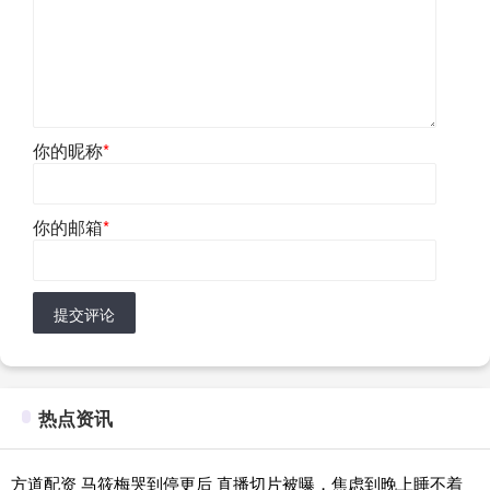
你的昵称
*
你的邮箱
*
提交评论
热点资讯
方道配资 马筱梅哭到停更后 直播切片被曝，焦虑到晚上睡不着