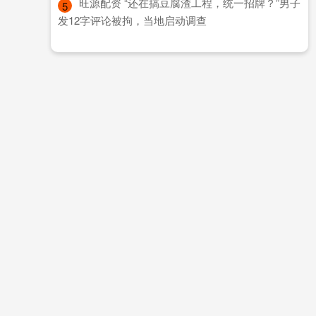
​旺源配资 “还在搞豆腐渣工程，统一招牌？”男子
5
发12字评论被拘，当地启动调查