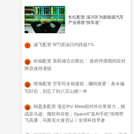
长红配资 淄川区为新能源汽车
产业再搭“快车道”
​诚飞配资 WTI原油日内跌超1%
1
​哈福配资 美联储古尔斯比： 政府停摆期间应对
2
降息保持谨慎
​维海配资 空军司令病逝前，嘱咐政委：条令编
3
写好后，别忘了到八宝山烧一本
​锦盈多配资 涨近9%! Meta拟对外出售算力，挑
4
战亚马逊、微软和谷歌；SpaceX“造AI手机”传闻带
飞高通，马斯克火速否认丨全球科技早参