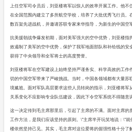
上任空军司令员后，刘亚楼将军以惊人的效率开展工作。他不
在全国范围内建立了多所航空学校，培养了大批优秀飞行员。
数百架先进战机，并邀请苏联专家来华指导，为新生的中国空
抗美援朝战争爆发初期，面对美军强大的空中优势，刘亚楼指
效遏制了美军的空中优势，保护了我军地面部队和补给线的安
获得了中央领导和全军将士的高度赞誉。
刘亚楼将军在空军建设上始终坚持严谨务实、科学高效的工作作
切的中国空军带来了严峻挑战。当时，中国各领域都有大量苏
境尴尬。面对军队高层要求这些人员转岗的指示，刘亚楼将军
关系变化不应影响专业队伍建设，因此下令空军系统不得随意
这一决定传到毛主席那里后，引起了主席的不满。面对主席的质
工作方法，是我们应该坚持的原则。\"主席半开玩笑地说：\"
楼依然坚持己见。其实，毛主席对这位爱将的倔强性格十分了解