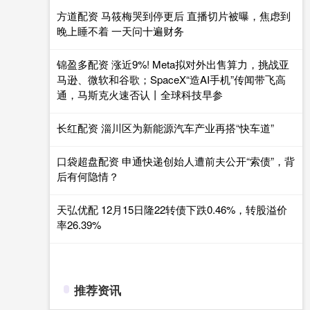
方道配资 马筱梅哭到停更后 直播切片被曝，焦虑到
晚上睡不着 一天问十遍财务
锦盈多配资 涨近9%! Meta拟对外出售算力，挑战亚
马逊、微软和谷歌；SpaceX“造AI手机”传闻带飞高
通，马斯克火速否认丨全球科技早参
长红配资 淄川区为新能源汽车产业再搭“快车道”
口袋超盘配资 申通快递创始人遭前夫公开“索债”，背
后有何隐情？
天弘优配 12月15日隆22转债下跌0.46%，转股溢价
率26.39%
推荐资讯