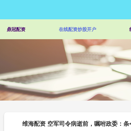
鼎冠配资
在线配资炒股开户
维海配资 空军司令病逝前，嘱咐政委：