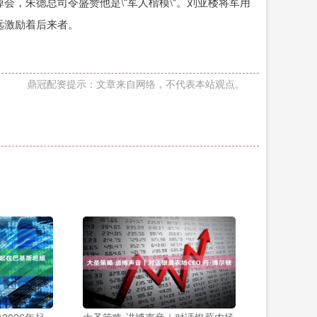
，朱德总司令盛赞他是\"军人楷模\"。刘亚楼将军用
远激励着后来者。
鼎冠配资提示：文章来自网络，不代表本站观点。