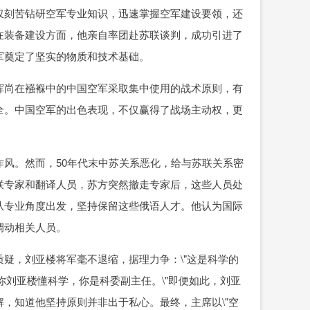
仅刻苦钻研空军专业知识，迅速掌握空军建设要领，还
在装备建设方面，他亲自率团赴苏联谈判，成功引进了
军奠定了坚实的物质和技术基础。
挥尚在襁褓中的中国空军采取集中使用的战术原则，有
全。中国空军的出色表现，不仅赢得了战场主动权，更
风。然而，50年代末中苏关系恶化，给与苏联关系密
联专家和翻译人员，苏方突然撤走专家后，这些人员处
从专业角度出发，坚持保留这些俄语人才。他认为国际
调动相关人员。
疑，刘亚楼将军毫不退缩，据理力争：\"这是科学的
就你刘亚楼懂科学，你是科委副主任。\"即便如此，刘亚
，知道他坚持原则并非出于私心。最终，主席以\"空