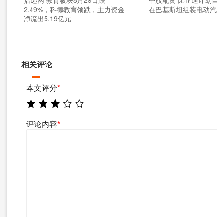
启远网 教育板块8月29日跌
中股配资 比亚迪计划自
2.49%，科德教育领跌，主力资金
在巴基斯坦组装电动汽
净流出5.19亿元
相关评论
本文评分
*
评论内容
*