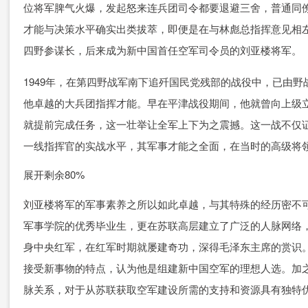
位将军脾气火爆，发起怒来连兵团司令都要退避三舍，普通同
才能与决策水平确实出类拔萃，即便是在与林彪总指挥意见相
四野参谋长，后来成为新中国首任空军司令员的刘亚楼将军。
1949年，在第四野战军南下追歼国民党残部的战役中，已由野
他卓越的大兵团指挥才能。早在平津战役期间，他就曾向上级立下
就提前完成任务，这一壮举让全军上下为之震撼。这一战不仅
一线指挥官的实战水平，其军事才能之全面，在当时的高级将
展开剩余80%
刘亚楼将军的军事素养之所以如此卓越，与其特殊的经历密不
军事学院的优秀毕业生，更在苏联高层建立了广泛的人脉网络
身中央红军，在红军时期就屡建奇功，深得毛泽东主席的赏识
接受新事物的特点，认为他是组建新中国空军的理想人选。加
脉关系，对于从苏联获取空军建设所需的支持和资源具有独特