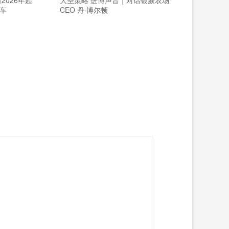
2026年起
大圣策略 进博声音｜对话银蕨农场
车
CEO 丹·博尔顿