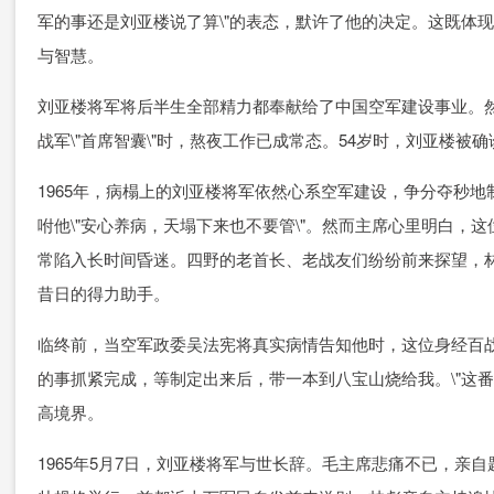
军的事还是刘亚楼说了算\"的表态，默许了他的决定。这既体
与智慧。
刘亚楼将军将后半生全部精力都奉献给了中国空军建设事业。
战军\"首席智囊\"时，熬夜工作已成常态。54岁时，刘亚楼被
1965年，病榻上的刘亚楼将军依然心系空军建设，争分夺秒
咐他\"安心养病，天塌下来也不要管\"。然而主席心里明白，
常陷入长时间昏迷。四野的老首长、老战友们纷纷前来探望，
昔日的得力助手。
临终前，当空军政委吴法宪将真实病情告知他时，这位身经百战
的事抓紧完成，等制定出来后，带一本到八宝山烧给我。\"这
高境界。
1965年5月7日，刘亚楼将军与世长辞。毛主席悲痛不已，亲