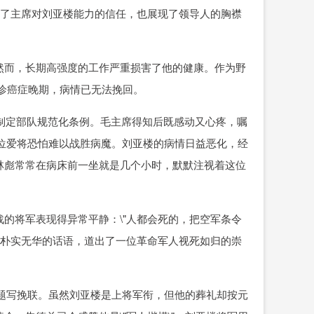
现了主席对刘亚楼能力的信任，也展现了领导人的胸襟
然而，长期高强度的工作严重损害了他的健康。作为野
确诊癌症晚期，病情已无法挽回。
地制定部队规范化条例。毛主席得知后既感动又心疼，嘱
这位爱将恐怕难以战胜病魔。刘亚楼的病情日益恶化，经
林彪常常在病床前一坐就是几个小时，默默注视着这位
的将军表现得异常平静：\"人都会死的，把空军条令
番朴实无华的话语，道出了一位革命军人视死如归的崇
自题写挽联。虽然刘亚楼是上将军衔，但他的葬礼却按元