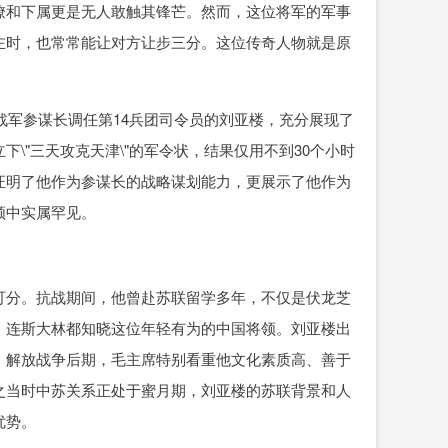
僚和下属更是无人敢触其锋芒。然而，这位将军的军事
左时，也常常能让对方让步三分。这位传奇人物就是原
战军参谋长调任第14兵团司令员的刘亚楼，充分展现了
\"三天攻克天津\"的军令状，结果仅用不到30个小时
证明了他作为参谋长的战略谋划能力，更展示了他作为
领中实属罕见。
可分。抗战期间，他曾赴苏联留学多年，不仅是伏龙芝
，连斯大林都知晓这位年轻有为的中国将领。刘亚楼出
。解放战争后期，毛主席特别看重他文化素质高、善于
之当时中苏关系正处于蜜月期，刘亚楼的苏联背景和人
优势。