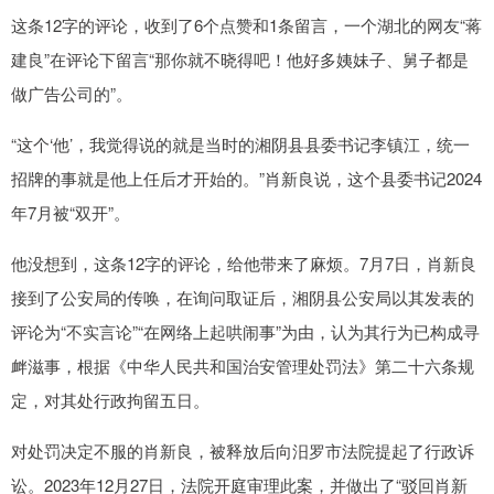
这条12字的评论，收到了6个点赞和1条留言，一个湖北的网友“蒋
建良”在评论下留言“那你就不晓得吧！他好多姨妹子、舅子都是
做广告公司的”。
“这个‘他’，我觉得说的就是当时的湘阴县县委书记李镇江，统一
招牌的事就是他上任后才开始的。”肖新良说，这个县委书记2024
年7月被“双开”。
他没想到，这条12字的评论，给他带来了麻烦。7月7日，肖新良
接到了公安局的传唤，在询问取证后，湘阴县公安局以其发表的
评论为“不实言论”“在网络上起哄闹事”为由，认为其行为已构成寻
衅滋事，根据《中华人民共和国治安管理处罚法》第二十六条规
定，对其处行政拘留五日。
对处罚决定不服的肖新良，被释放后向汨罗市法院提起了行政诉
讼。2023年12月27日，法院开庭审理此案，并做出了“驳回肖新