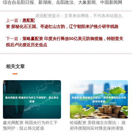
综合自岳阳日报、新湖南、岳阳政法、大象新闻、中国新闻网
鼎冠配资提示：文章来自网络，不代表本站观点。
上一篇：
惠配配
资 探秘化石王国、寻迹红山古韵，辽宁朝阳来沪推介研学线路
下一篇：
策略赢配资 印度央行释放50亿美元防御措施，特朗普关
税后卢比接近历史低点
相关文章
鑫光网配资 韩国央行为外汇干
哈福配资 美联储古尔斯比： 政
预辩护：阻止韩元贬值
府停摆期间应对降息保持谨慎