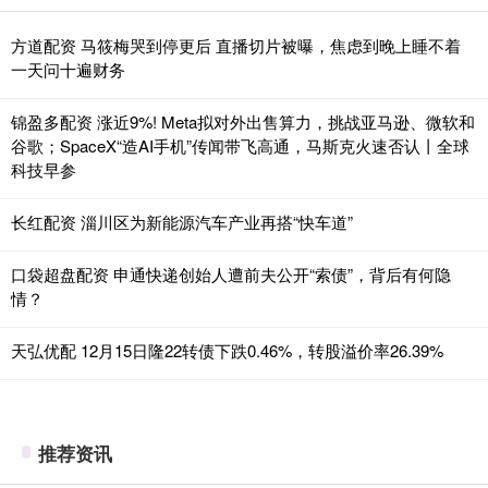
方道配资 马筱梅哭到停更后 直播切片被曝，焦虑到晚上睡不着
一天问十遍财务
锦盈多配资 涨近9%! Meta拟对外出售算力，挑战亚马逊、微软和
谷歌；SpaceX“造AI手机”传闻带飞高通，马斯克火速否认丨全球
科技早参
长红配资 淄川区为新能源汽车产业再搭“快车道”
口袋超盘配资 申通快递创始人遭前夫公开“索债”，背后有何隐
情？
天弘优配 12月15日隆22转债下跌0.46%，转股溢价率26.39%
推荐资讯