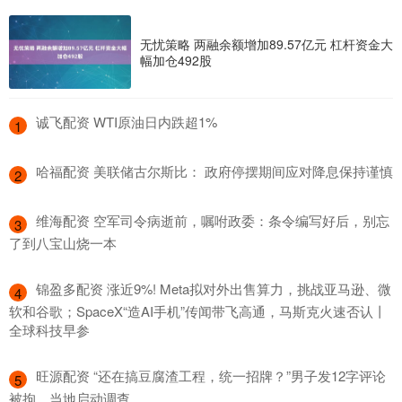
无忧策略 两融余额增加89.57亿元 杠杆资金大
幅加仓492股
​诚飞配资 WTI原油日内跌超1%
1
​哈福配资 美联储古尔斯比： 政府停摆期间应对降息保持谨慎
2
​维海配资 空军司令病逝前，嘱咐政委：条令编写好后，别忘
3
了到八宝山烧一本
​锦盈多配资 涨近9%! Meta拟对外出售算力，挑战亚马逊、微
4
软和谷歌；SpaceX“造AI手机”传闻带飞高通，马斯克火速否认丨
全球科技早参
​旺源配资 “还在搞豆腐渣工程，统一招牌？”男子发12字评论
5
被拘，当地启动调查