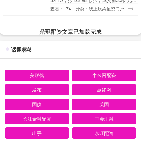
转股溢价率49.16%。 资料显示，晶科转债
查看：174
分类：线上股票配资门户
信用级别为“AA”，债券期....
鼎冠配资文章已加载完成
话题标签
美联储
牛米网配资
发布
惠红网
国债
美国
长江金融配资
中金汇融
出手
永旺配资