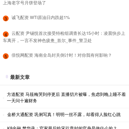
上海老字号月饼登场了
​诚飞配资 WTI原油日内跌超1%
3
​云配资 尹锡悦首次接受特检组调查长达15小时：凌晨快步上
4
车离开，一言不发神色疲惫_首尔_事件_警卫处
​倍悦网配资 海南全岛封关倒计时！对你我有何影响？
5
最新文章
方道配资 马筱梅哭到停更后 直播切片被曝，焦虑到晚上睡不着
一天问十遍财务
金桥大通配资 巩俐写真！明明一丝不露，却看得人脸红心跳
K8金融 梦华录：官家最后给宋引章封的官身是做什么的？