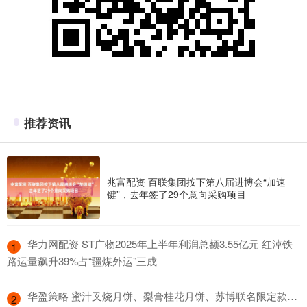
推荐资讯
兆富配资 百联集团按下第八届进博会“加速
键”，去年签了29个意向采购项目
​华力网配资 ST广物2025年上半年利润总额3.55亿元 红淖铁
1
路运量飙升39%占“疆煤外运”三成
​华盈策略 蜜汁叉烧月饼、梨膏桂花月饼、苏博联名限定款…
2