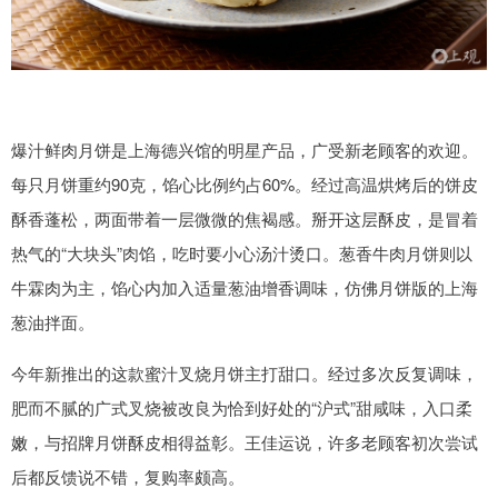
爆汁鲜肉月饼是上海德兴馆的明星产品，广受新老顾客的欢迎。
每只月饼重约90克，馅心比例约占60%。经过高温烘烤后的饼皮
酥香蓬松，两面带着一层微微的焦褐感。掰开这层酥皮，是冒着
热气的“大块头”肉馅，吃时要小心汤汁烫口。葱香牛肉月饼则以
牛霖肉为主，馅心内加入适量葱油增香调味，仿佛月饼版的上海
葱油拌面。
今年新推出的这款蜜汁叉烧月饼主打甜口。经过多次反复调味，
肥而不腻的广式叉烧被改良为恰到好处的“沪式”甜咸味，入口柔
嫩，与招牌月饼酥皮相得益彰。王佳运说，许多老顾客初次尝试
后都反馈说不错，复购率颇高。