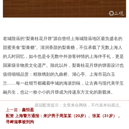
老城隍庙的“梨膏桂花月饼”源自曾经上海城隍庙地区最负盛名的
甜蜜美食“梨膏糖”。清润香甜的梨膏糖，不仅承载了无数上海人
的儿时回忆，如今也是令无数中外游客钟情的上海伴手礼，更是
国家级非物质文化遗产。除此以外，梨膏桂花月饼的饼面设计也
值得细细品赏：精致镌刻的九曲桥、湖心亭、上海市花白玉
兰……每一处细节都藏着申城的海派韵味，让古典与现代美学互
融共生，也让一枚小小的月饼成为传递东方文化的新载体。
鼎冠配资提示：文章来自网络，不代表本站观点。
上一篇：
鑫恒盈
配资 上海警方通报：来沪男子周某某（20岁）、张某（31岁），
寻衅滋事被刑拘