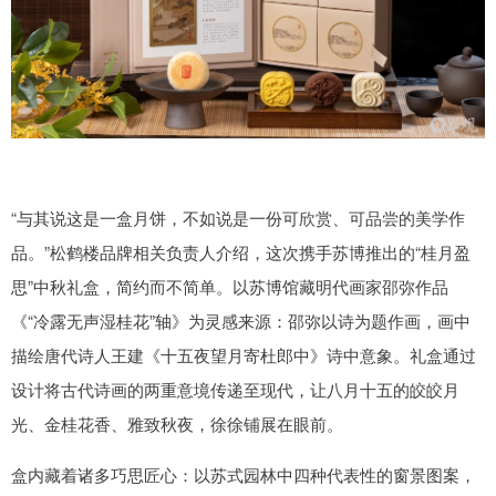
“与其说这是一盒月饼，不如说是一份可欣赏、可品尝的美学作
品。”松鹤楼品牌相关负责人介绍，这次携手苏博推出的“桂月盈
思”中秋礼盒，简约而不简单。以苏博馆藏明代画家邵弥作品
《“冷露无声湿桂花”轴》为灵感来源：邵弥以诗为题作画，画中
描绘唐代诗人王建《十五夜望月寄杜郎中》诗中意象。礼盒通过
设计将古代诗画的两重意境传递至现代，让八月十五的皎皎月
光、金桂花香、雅致秋夜，徐徐铺展在眼前。
盒内藏着诸多巧思匠心：以苏式园林中四种代表性的窗景图案，