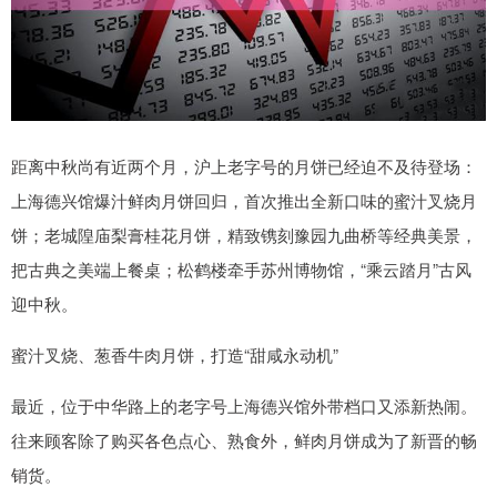
距离中秋尚有近两个月，沪上老字号的月饼已经迫不及待登场：
上海德兴馆爆汁鲜肉月饼回归，首次推出全新口味的蜜汁叉烧月
饼；老城隍庙梨膏桂花月饼，精致镌刻豫园九曲桥等经典美景，
把古典之美端上餐桌；松鹤楼牵手苏州博物馆，“乘云踏月”古风
迎中秋。
蜜汁叉烧、葱香牛肉月饼，打造“甜咸永动机”
最近，位于中华路上的老字号上海德兴馆外带档口又添新热闹。
往来顾客除了购买各色点心、熟食外，鲜肉月饼成为了新晋的畅
销货。