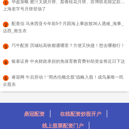
​华盈策略 蜜汁叉烧月饼、梨膏桂花月饼、苏博联名限定款…
1
上海老字号月饼登场了
​配查信 马来西亚今年前5个月因海上事故致36人遇难_海事_
2
达西_救生衣
​巧牛配资 历城站高铁都通哪里？方便又快捷！想去哪都行！
3
​银泰证券 中央财政承担的免保育教育费补助资金将近日下达
4
​睿迎网 午后异动！“周杰伦概念股”战略入股！成鸟巢唯一民
5
企股东
鼎冠配资
在线配资炒股开户
线上股票配资门户