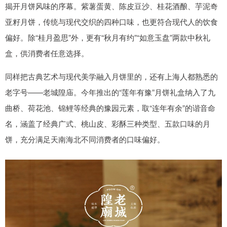
揭开月饼风味的序幕。紫薯蛋黄、陈皮豆沙、桂花酒酿、芋泥奇
亚籽月饼，传统与现代交织的四种口味，也更符合现代人的饮食
偏好。除“桂月盈思”外，更有“秋月有约”“如意玉盘”两款中秋礼
盒，供消费者任意选择。
同样把古典艺术与现代美学融入月饼里的，还有上海人都熟悉的
老字号——老城隍庙。今年推出的“莲年有豫”月饼礼盒纳入了九
曲桥、荷花池、锦鲤等经典的豫园元素，取“连年有余”的谐音命
名，涵盖了经典广式、桃山皮、彩酥三种类型、五款口味的月
饼，充分满足天南海北不同消费者的口味偏好。