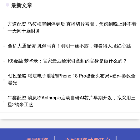
最新文章
方道配资 马筱梅哭到停更后 直播切片被曝，焦虑到晚上睡不着
一天问十遍财务
金桥大通配资 巩俐写真！明明一丝不露，却看得人脸红心跳
K8金融 梦华录：官家最后给宋引章封的官身是做什么的？
创投策略 塔塔电子泄密!iPhone 18 Pro摄像头布局+硬件参数全
曝光
牛鑫配资 消息称Anthropic启动自研AI芯片早期开发，拟采用三
星2纳米工艺