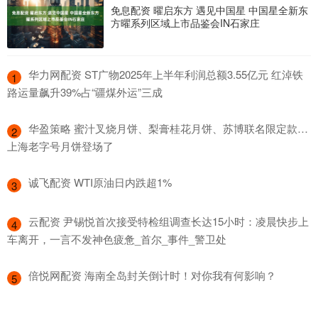
免息配资 曜启东方 遇见中国星 中国星全新东
方曜系列区域上市品鉴会IN石家庄
​华力网配资 ST广物2025年上半年利润总额3.55亿元 红淖铁
1
路运量飙升39%占“疆煤外运”三成
​华盈策略 蜜汁叉烧月饼、梨膏桂花月饼、苏博联名限定款…
2
上海老字号月饼登场了
​诚飞配资 WTI原油日内跌超1%
3
​云配资 尹锡悦首次接受特检组调查长达15小时：凌晨快步上
4
车离开，一言不发神色疲惫_首尔_事件_警卫处
​倍悦网配资 海南全岛封关倒计时！对你我有何影响？
5