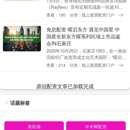
1月5日，全球领先消费级AR品牌雷鸟创新
（RayNeo）宣布近期完成新一轮超10亿
元融资。本轮融资由中国移动链长基金与
查看：180
分类：线上股票配资门户
中信金石（旗下茅台金石、金石成长等基
金）领....
免息配资 曜启东方 遇见中国星 中
国星全新东方曜系列区域上市品鉴
会IN石家庄
2025年10月25日，石家庄1953，在一座由
旧纺织厂改造而成文化艺术园区，"曜启东
方 遇见中国星"中国星全新东方曜系列区
查看：214
分类：线上股票配资门户
域上市品鉴会如期举行。当千年敦煌美
学....
鼎冠配资文章已加载完成
话题标签
美联储
牛米网配资