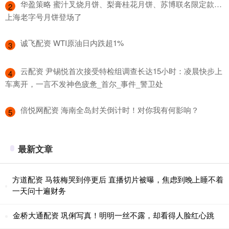
​华盈策略 蜜汁叉烧月饼、梨膏桂花月饼、苏博联名限定款…
2
上海老字号月饼登场了
​诚飞配资 WTI原油日内跌超1%
3
​云配资 尹锡悦首次接受特检组调查长达15小时：凌晨快步上
4
车离开，一言不发神色疲惫_首尔_事件_警卫处
​倍悦网配资 海南全岛封关倒计时！对你我有何影响？
5
最新文章
方道配资 马筱梅哭到停更后 直播切片被曝，焦虑到晚上睡不着
一天问十遍财务
金桥大通配资 巩俐写真！明明一丝不露，却看得人脸红心跳