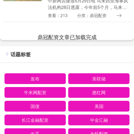
中新网吉隆坡6月29日电 马来西亚海事执
法机构28日透露，今年前5个月，马来西
亚发生108起海上事故，致36人遇难，12
查看：213
分类：鼎冠配资
人失踪。 马海事执法机构28日举办海事
安....
鼎冠配资文章已加载完成
话题标签
发布
美联储
牛米网配资
惠红网
国债
美国
长江金融配资
中金汇融
出手
永旺配资