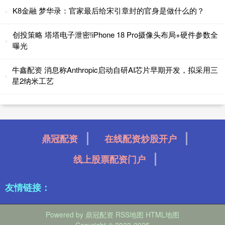
K8金融 梦华录：官家最后给宋引章封的官身是做什么的？
创投策略 塔塔电子泄密!iPhone 18 Pro摄像头布局+硬件参数全
曝光
牛鑫配资 消息称Anthropic启动自研AI芯片早期开发，拟采用三
星2纳米工艺
鼎冠配资
在线配资炒股开户
线上股票配资门户
友情链接：
Powered by
鼎冠配资
RSS地图
HTML地图