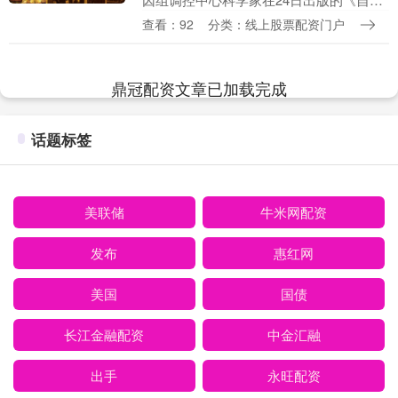
遗传学》杂志上发表研究成果称，他们开
查看：92
分类：线上股票配资门户
发出一款名为popEVE的人工智能（AI）模
型。....
鼎冠配资文章已加载完成
话题标签
美联储
牛米网配资
发布
惠红网
美国
国债
长江金融配资
中金汇融
出手
永旺配资