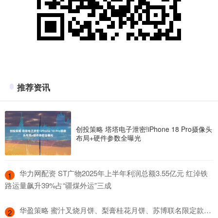
推荐资讯
创投策略 塔塔电子泄密!iPhone 18 Pro摄像头
布局+硬件参数全曝光
​华力网配资 ST广物2025年上半年利润总额3.55亿元 红淖铁
1
路运量飙升39%占“疆煤外运”三成
​华盈策略 蜜汁叉烧月饼、梨膏桂花月饼、苏博联名限定款…
2