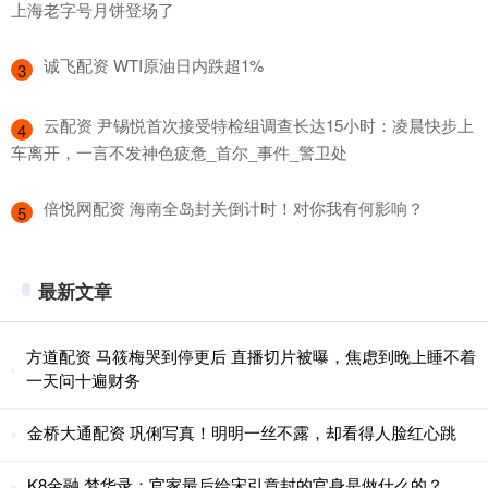
上海老字号月饼登场了
​诚飞配资 WTI原油日内跌超1%
3
​云配资 尹锡悦首次接受特检组调查长达15小时：凌晨快步上
4
车离开，一言不发神色疲惫_首尔_事件_警卫处
​倍悦网配资 海南全岛封关倒计时！对你我有何影响？
5
最新文章
方道配资 马筱梅哭到停更后 直播切片被曝，焦虑到晚上睡不着
一天问十遍财务
金桥大通配资 巩俐写真！明明一丝不露，却看得人脸红心跳
K8金融 梦华录：官家最后给宋引章封的官身是做什么的？