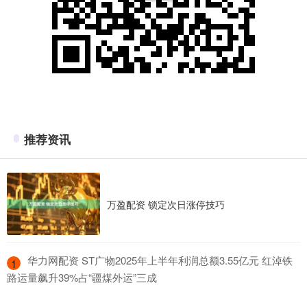
推荐资讯
万盈配资 锁定次日涨停技巧
​华力网配资 ST广物2025年上半年利润总额3.55亿元 红淖铁
1
路运量飙升39%占“疆煤外运”三成