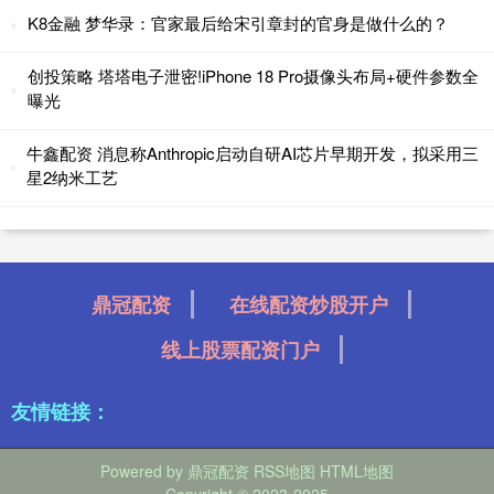
K8金融 梦华录：官家最后给宋引章封的官身是做什么的？
创投策略 塔塔电子泄密!iPhone 18 Pro摄像头布局+硬件参数全
曝光
牛鑫配资 消息称Anthropic启动自研AI芯片早期开发，拟采用三
星2纳米工艺
鼎冠配资
在线配资炒股开户
线上股票配资门户
友情链接：
Powered by
鼎冠配资
RSS地图
HTML地图