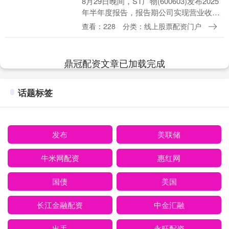
8月29日晚间，ST广物(600603)发布2025
年半年度报告，报告期公司实现营业收入
14.21亿元，利润总额3.55亿元，归母净利
查看：228
分类：线上股票配资门户
润2.60亿元；红淖铁路累....
鼎冠配资文章已加载完成
话题标签
发布
美联储
牛米网配资
惠红网
国债
美国
长江金融配资
中金汇融
出手
永旺配资