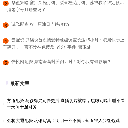
​华盈策略 蜜汁叉烧月饼、梨膏桂花月饼、苏博联名限定款…
2
上海老字号月饼登场了
​诚飞配资 WTI原油日内跌超1%
3
​云配资 尹锡悦首次接受特检组调查长达15小时：凌晨快步上
4
车离开，一言不发神色疲惫_首尔_事件_警卫处
​倍悦网配资 海南全岛封关倒计时！对你我有何影响？
5
最新文章
方道配资 马筱梅哭到停更后 直播切片被曝，焦虑到晚上睡不着
一天问十遍财务
金桥大通配资 巩俐写真！明明一丝不露，却看得人脸红心跳