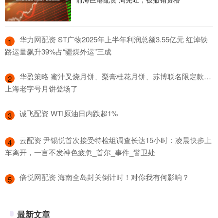
​华力网配资 ST广物2025年上半年利润总额3.55亿元 红淖铁
1
路运量飙升39%占“疆煤外运”三成
​华盈策略 蜜汁叉烧月饼、梨膏桂花月饼、苏博联名限定款…
2
上海老字号月饼登场了
​诚飞配资 WTI原油日内跌超1%
3
​云配资 尹锡悦首次接受特检组调查长达15小时：凌晨快步上
4
车离开，一言不发神色疲惫_首尔_事件_警卫处
​倍悦网配资 海南全岛封关倒计时！对你我有何影响？
5
最新文章