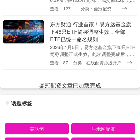
转股溢价率25.43%。 资料显示，兴业转债
查看：127
分类：鼎冠配资
信用级别为“AAA”，债券....
东方财通 行业首家！易方达基金旗
下45只ETF简称调整生效，全部
ETF已统一命名规则
2026年1月5日，易方达基金旗下45只ETF
简称调整正式生效。此次调整完成后，易
方达成为业内首家实现旗下全部ETF统一
查看：87
分类：在线配资炒股开户
命名的基金公司，共计117只ETF均采用....
鼎冠配资文章已加载完成
话题标签
美联储
牛米网配资