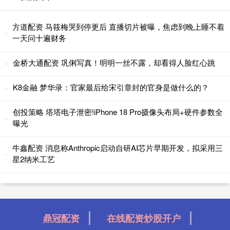
方道配资 马筱梅哭到停更后 直播切片被曝，焦虑到晚上睡不着
一天问十遍财务
金桥大通配资 巩俐写真！明明一丝不露，却看得人脸红心跳
K8金融 梦华录：官家最后给宋引章封的官身是做什么的？
创投策略 塔塔电子泄密!iPhone 18 Pro摄像头布局+硬件参数全
曝光
牛鑫配资 消息称Anthropic启动自研AI芯片早期开发，拟采用三
星2纳米工艺
鼎冠配资
在线配资炒股开户