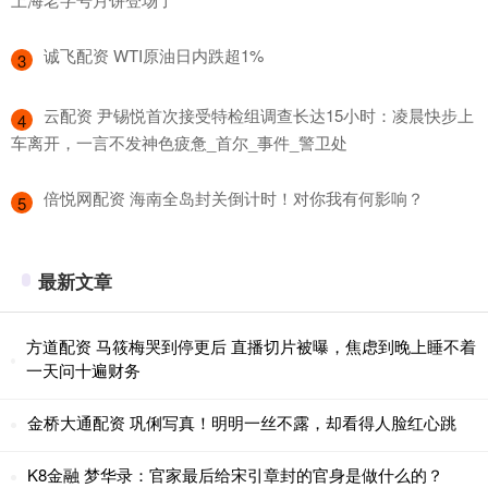
​诚飞配资 WTI原油日内跌超1%
3
​云配资 尹锡悦首次接受特检组调查长达15小时：凌晨快步上
4
车离开，一言不发神色疲惫_首尔_事件_警卫处
​倍悦网配资 海南全岛封关倒计时！对你我有何影响？
5
最新文章
方道配资 马筱梅哭到停更后 直播切片被曝，焦虑到晚上睡不着
一天问十遍财务
金桥大通配资 巩俐写真！明明一丝不露，却看得人脸红心跳
K8金融 梦华录：官家最后给宋引章封的官身是做什么的？