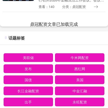
求，2026年要聚焦建设高水平法治央行，
查看：140
分类：鼎冠配资
围绕中央银行中心任务，着力提升金融服
务实....
鼎冠配资文章已加载完成
话题标签
美联储
牛米网配资
发布
惠红网
国债
美国
长江金融配资
中金汇融
出手
永旺配资