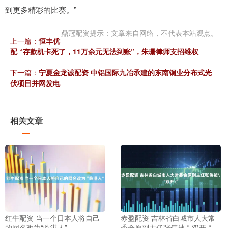
到更多精彩的比赛。”
鼎冠配资提示：文章来自网络，不代表本站观点。
上一篇：
恒丰优
配 “存款机卡死了，11万余元无法到账”，朱珊律师支招维权
下一篇：
宁夏金龙诚配资 中铝国际九冶承建的东南铜业分布式光
伏项目并网发电
相关文章
红牛配资 当一个日本人将自己
赤盈配资 吉林省白城市人大常
的网名改为“临港人”
委会原副主任张伟被＂双开＂