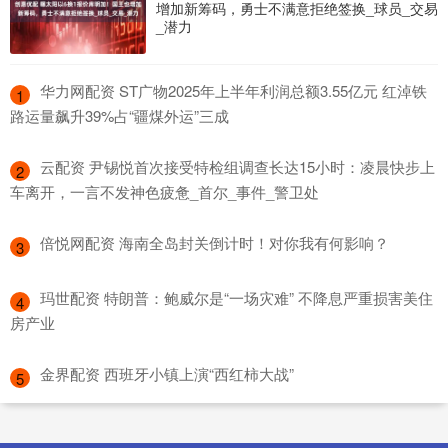
增加新筹码，勇士不满意拒绝签换_球员_交易
_潜力
​华力网配资 ST广物2025年上半年利润总额3.55亿元 红淖铁
1
路运量飙升39%占“疆煤外运”三成
​云配资 尹锡悦首次接受特检组调查长达15小时：凌晨快步上
2
车离开，一言不发神色疲惫_首尔_事件_警卫处
​倍悦网配资 海南全岛封关倒计时！对你我有何影响？
3
​玛世配资 特朗普：鲍威尔是“一场灾难” 不降息严重损害美住
4
房产业
​金界配资 西班牙小镇上演“西红柿大战”
5