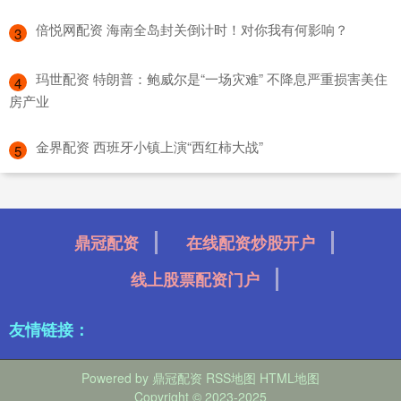
​倍悦网配资 海南全岛封关倒计时！对你我有何影响？
3
​玛世配资 特朗普：鲍威尔是“一场灾难” 不降息严重损害美住
4
房产业
​金界配资 西班牙小镇上演“西红柿大战”
5
鼎冠配资
在线配资炒股开户
线上股票配资门户
友情链接：
Powered by
鼎冠配资
RSS地图
HTML地图
Copyright
© 2023-2025