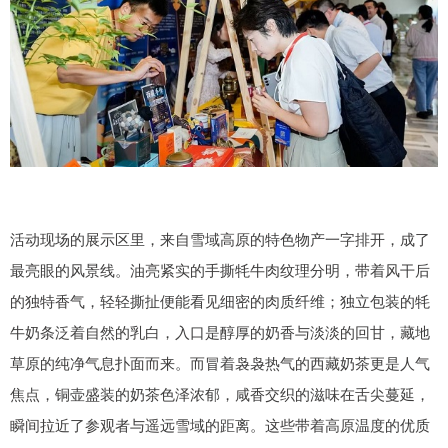
活动现场的展示区里，来自雪域高原的特色物产一字排开，成了
最亮眼的风景线。油亮紧实的手撕牦牛肉纹理分明，带着风干后
的独特香气，轻轻撕扯便能看见细密的肉质纤维；独立包装的牦
牛奶条泛着自然的乳白，入口是醇厚的奶香与淡淡的回甘，藏地
草原的纯净气息扑面而来。而冒着袅袅热气的西藏奶茶更是人气
焦点，铜壶盛装的奶茶色泽浓郁，咸香交织的滋味在舌尖蔓延，
瞬间拉近了参观者与遥远雪域的距离。这些带着高原温度的优质