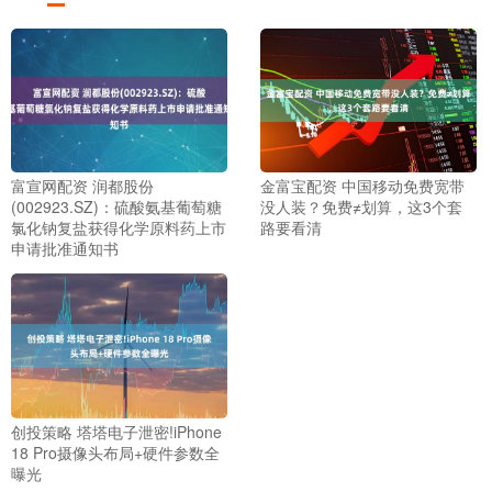
富宣网配资 润都股份
金富宝配资 中国移动免费宽带
(002923.SZ)：硫酸氨基葡萄糖
没人装？免费≠划算，这3个套
氯化钠复盐获得化学原料药上市
路要看清
申请批准通知书
创投策略 塔塔电子泄密!iPhone
18 Pro摄像头布局+硬件参数全
曝光